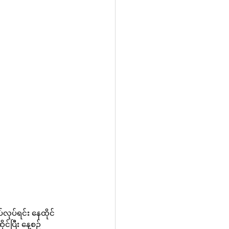
်လုပ်ရင်း နေထိုင်
်ပြီး နေ့စဉ် 