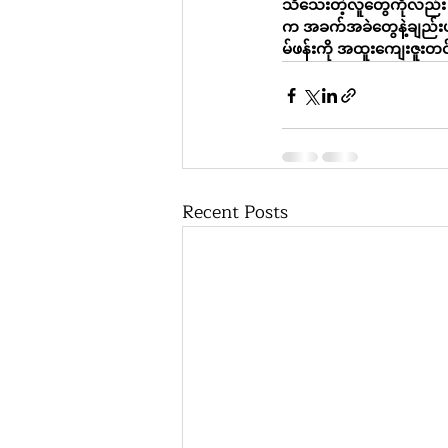
သိသေးတဲ့လူတွေကိုလည်း 
က အခက်အခဲတွေနဲ့ချည်းပါ
မ်ဖန်းကို အထူးကျေးဇူးတ
Recent Posts