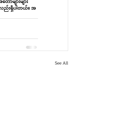
အတော်များများ
ွေလည်းရှိပါတယ်။ အ
See All