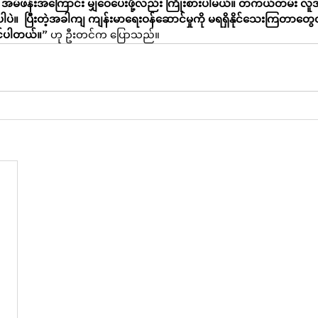
အမ်ဖန်းအကြောင်း မျှဝေပေးဖို့လည်း ကြိုးစားပါမယ်။ တကယ်တမ်း လူ
ပဲ။  ပြီးတဲ့အခါကျ ကျန်းမာရေးဝန်ဆောင်မှုကို မရရှိနိုင်သေးကြတာတ
င်ပါတယ်။”
 ဟု ဦးတင်က ပြောသည်။