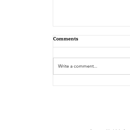
Comments
Write a comment...
အမ်ဖန်းအသင်းဝင်အဖြစ်နဲ့ ခံစား
ရတဲ့ နွေးထွေးမှု