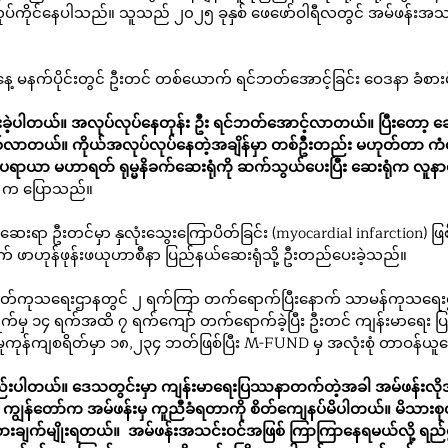
 လုပ်ကိုင်နေပါသည်။ သူသည် ၂၀၂၅ ခုနှစ် ဖေဖော်ဝါရီလတွင် အမ်ဖန်းအ
နေ့ မနက်ပိုင်းတွင် ဦးတင် တစ်ယောက် ရင်ဘတ်အောင့်ခြင်း ဝေဒနာ ခံစာ
ားခဲ့ပါတယ်။ အလုပ်လုပ်နေတုန်း ဦး ရင်ဘတ်အောင့်လာတယ်။ ပြီးတော့ ခေ
စ်လာတယ်။ ကိုယ်အလုပ်လုပ်နေတဲ့အချိန်မှာ တစ်ဦးတည်း မဟုတ်တာ က
ပရာယာ မဟာရတ် ရုမ္မနိခက်ဆေးရုံကို ဆက်သွယ်ပေးပြီး ဆေးရုံက လူနာ
် က ပြောသည်။
းရာ ဦးတင်မှာ နှလုံးသွေးကြောပိတ်ခြင်း (myocardial infarction) ဖြစ
က် ဖာဟုန်ဖုန်းဖယုဟာစီနာ ပြည်နယ်ဆေးရုံသို့ ဦးတည်ပေးခဲ့သည်။
တ်ကုသရေးဌာနတွင် ၂ ရက်ကြာ တက်ရောက်ပြီးနောက် သာမန်ကုသရေးဌာနသို
 ရက်မှ ၁၄ ရက်အထိ ၇ ရက်ကျော် တက်ရောက်ခဲ့ပြီး ဦးတင် ကျန်းမာရေး ပ
ုကုန်ကျစရိတ်မှာ ၁၈,၂၃၄ ဘတ်ဖြစ်ပြီး M-FUND မှ အလုံးစုံ တာဝန်ယူ
နည်းပါတယ်။ ဒေသတွင်းမှာ ကျန်းမာရေးပြဿနာတက်တဲ့အခါ အမ်ဖန်းလိုအစ
ျွန်တော်က အမ်ဖန်းမှ ကူညီခံရတာကို စိတ်ကျေနပ်မိပါတယ်။ မိသားစုလ
ံစားချက်မျိုးရတယ်။  အမ်ဖန်းအသင်းဝင်အဖြစ် ကြာကြာနေရမယ်လို့ ရ