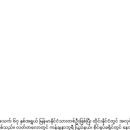
် ၆၇ နှစ်အရွယ် မြန်မာနိုင်ငံသားတစ်ဦးဖြစ်ပြီး ထိုင်းနိုင်ငံတွင် အလုပ
ဖြစ်သည်။ လတ်တလောတွင် ကန်ချနာဘူရီ ပြည်နယ်၊ စိုင်ရုပ်ခရိုင်တွင် နေထိုင