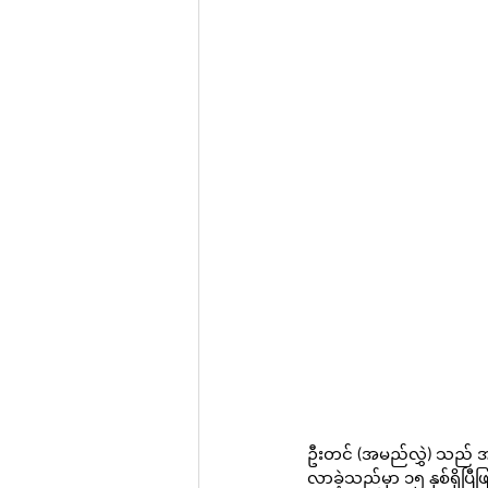
ဦးတင် (အမည်လွှဲ) သည် အသက
လာခဲ့သည်မှာ ၁၅ နှစ်ရှိပြီ