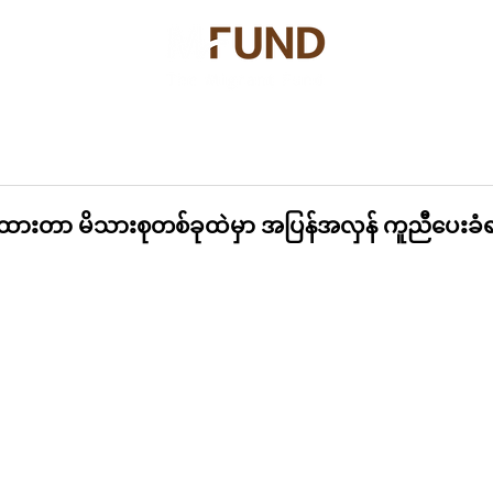
တာ ဘာလဲ?
သတင်း
ပုံပြင်ပြောခြင်း။
ကျွန်ုပ်တို့ကို လှူ
ထားတာ မိသားစုတစ်ခုထဲမှာ အပြန်အလှန် ကူညီပေးခံရ