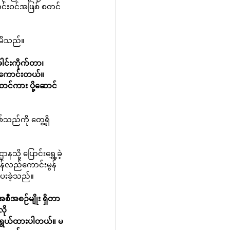
သင်းဝင်အဖြစ် စတင်
းမိသည်။
ါင်းကိုက်တာ၊
ံကောင်းတယ်။
တင်ကား ပို့ဆောင်
်သည်ကို တွေ့ရှိ
့ ပြောင်းရွှေ့ခဲ့
ြန်လည်ကောင်းမွန်
ပေးခဲ့သည်။
ီအစဉ်မျိုး ရှိတာ
ို
ည်ရွယ်ထားပါတယ်။ မ