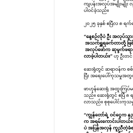
ကျပန်းအလုပ်အမျိုးမျိုး
ပါဝင်ခဲ့သည်။
၂၀၂၅ ခုနှစ် ဧပြီလ ၈ ရက်
“နေ့စဉ်လိုပဲ ဦး အလုပ်သွ
 အသက်ရှူရခက်တာတို့ ဖြ
 အလုပ်ဖော်က ဆုမ္ဒက်ဖရာ
လာခဲ့ပါတယ်။”
 ဟု ဦးတင
ဆေးရုံတွင် ဆရာဝန်က စစ်ဆေ
ပြီး အရေးပေါ်ကုသမှုအတွ
ဖာဟုန်ဆေးရုံ အထူးကြပ်မ
သည်။ ဆေးရုံတွင် ဧပြီ ၈
လာသည်။ စုစုပေါင်းကုသမှ
“ကျွန်တော်ရဲ့ ဝင်ငွေက 
က အရမ်းကောင်းပါတယ်။ က
ပဲ အပြန်အလှန် ကူညီတဲ့ခ