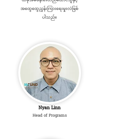
ယခုအမ်ဖန်း၏တည်ထောင်သူနှင့်
အထွေထွေညွှန်းကြားရေးမှုးလဲဖြစ်
ပါသည်။
Nyan Linn
Head of Programs