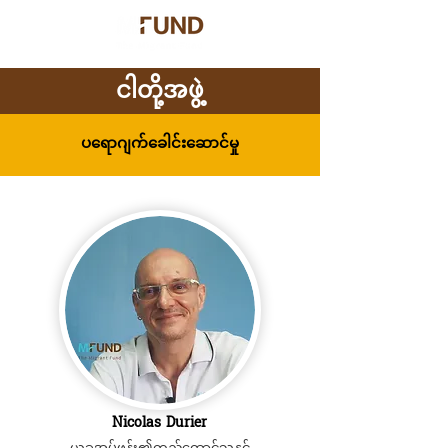
ငါတို့အဖွဲ့
ပရောဂျက်ခေါင်းဆောင်မှု
Nicolas Durier